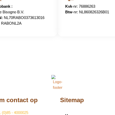
obank :
Kvk
-nr: 76886263
ie Bisogno B.V.
Btw
-nr: NL860826326B01
N:
NL70RABO0373613016
RABONL2A
m contact op
Sitemap
 (0)85 - 4000025