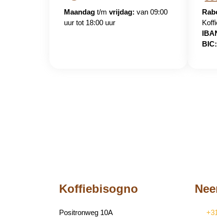
Maandag
t/m
vrijdag:
van 09:00
Rab
uur tot 18:00 uur
Koff
IBA
BIC:
Koffiebisogno
Nee
Positronweg 10A
+31