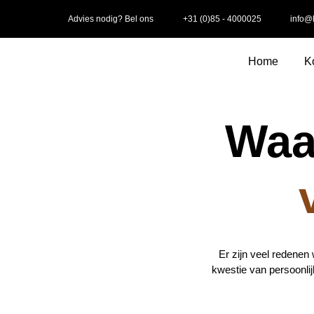
Advies nodig? Bel ons
+31 (0)85 - 4000025
info@k
Home
K
Waa
Er zijn veel redenen 
kwestie van persoonli