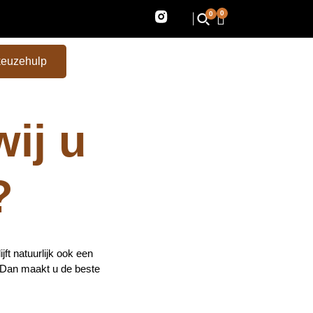
0
0
keuzehulp
wij u
?
ft natuurlijk ook een
 Dan maakt u de beste