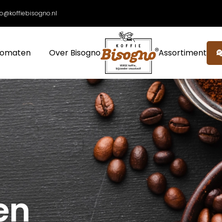
fo@koffiebisogno.nl
tomaten
Over Bisogno
Assortiment
en