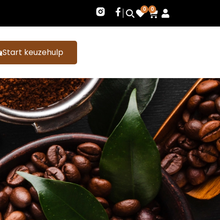
0
0
Start keuzehulp