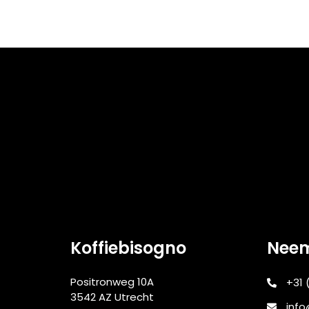
Koffiebisogno
Neem
Positronweg 10A
+31 
3542 AZ Utrecht
info