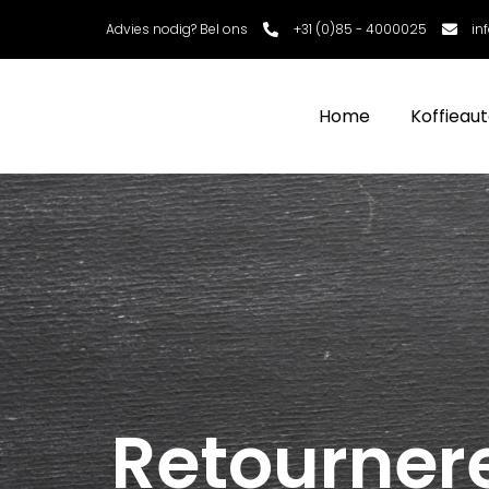
Advies nodig? Bel ons
+31 (0)85 - 4000025
in
Home
Koffieau
Retourner