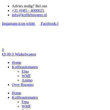
Advies nodig? Bel ons
+31 (0)85 - 4000025
info@koffiebisogno.nl
Instagram-icon-white
Facebook-f
0
€
0,00
0
Winkelwagen
Home
Koffieautomaten
Etna
WMF
Animo
Over Bisogno
Home
Koffieautomaten
Etna
WMF