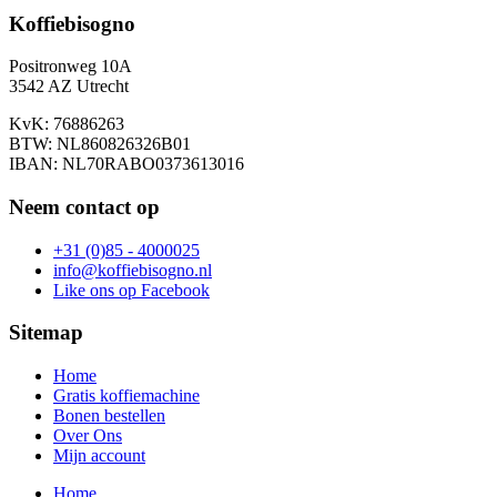
Koffiebisogno
Positronweg 10A
3542 AZ Utrecht
KvK: 76886263
BTW: NL860826326B01
IBAN: NL70RABO0373613016
Neem contact op
+31 (0)85 - 4000025
info@koffiebisogno.nl
Like ons op Facebook
Sitemap
Home
Gratis koffiemachine
Bonen bestellen
Over Ons
Mijn account
Home