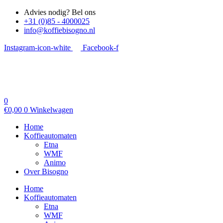
Advies nodig? Bel ons
+31 (0)85 - 4000025
info@koffiebisogno.nl
Instagram-icon-white
Facebook-f
0
€
0,00
0
Winkelwagen
Home
Koffieautomaten
Etna
WMF
Animo
Over Bisogno
Home
Koffieautomaten
Etna
WMF