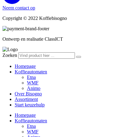
Neem contact op
Copyright © 2022 Koffiebisogno
Ontwerp en realisatie ClassICT
Zoeken
Homepage
Koffieautomaten
Etna
WMF
Animo
Over Bisogno
Assortiment
Start keuzehulp
Homepage
Koffieautomaten
Etna
WMF