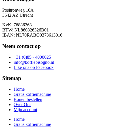
Positronweg 10A
3542 AZ Utrecht
KvK: 76886263
BTW: NL860826326B01
IBAN: NL70RABO0373613016
Neem contact op
+31 (0)85 - 4000025
info@koffiebisogno.nl
Like ons op Facebook
Sitemap
Home
Gratis koffiemachine
Bonen bestellen
Over Ons
Mijn account
Home
Gratis koffiemachine