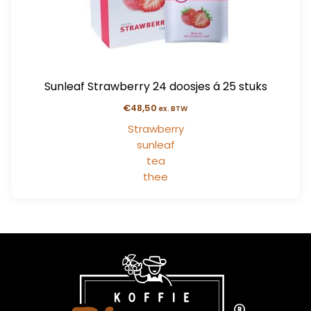
Sunleaf Strawberry 24 doosjes á 25 stuks
€
48,50
ex. BTW
Strawberry
sunleaf
tea
thee