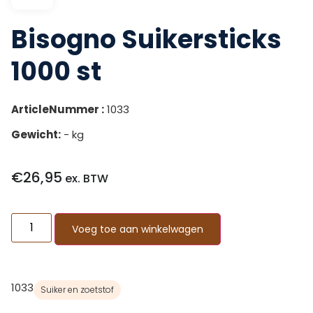
Bisogno Suikersticks
1000 st
ArticleNummer :
1033
Gewicht:
- kg
€
26,95
ex. BTW
Voeg toe aan winkelwagen
1033
Suiker en zoetstof