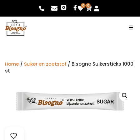
0
0
Home
/
Suiker en zoetstof
/ Bisogno Suikersticks 1000
st