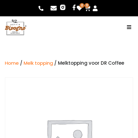
0
0
Home
/
Melk topping
/ Melktopping voor DR Coffee