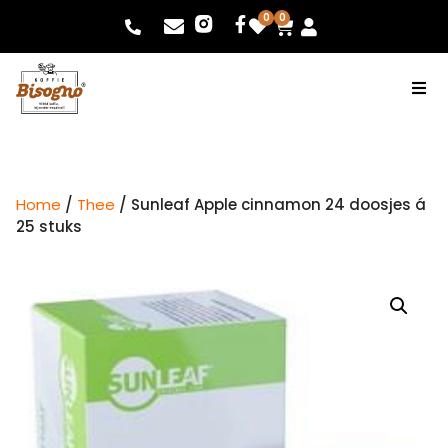
0
0
Home
/
Thee
/ Sunleaf Apple cinnamon 24 doosjes á
25 stuks