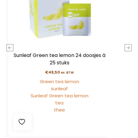
Sunleaf Green tea lemon 24 doosjes á
Sunleaf 
25 stuks
€
48,50
ex. BTW
Green tea lemon
sunleaf
Sunleaf Green tea lemon
tea
thee