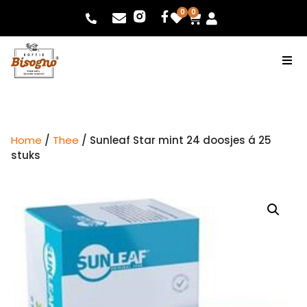
0
0
Home
/
Thee
/ Sunleaf Star mint 24 doosjes á 25
stuks