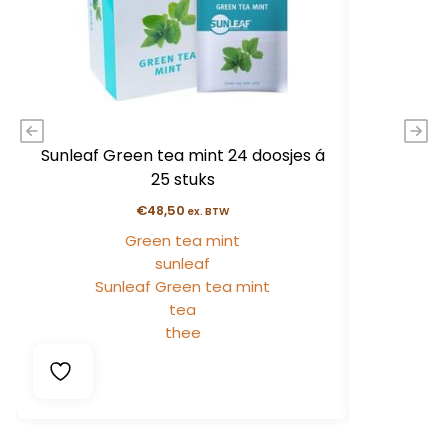
Sunleaf Green tea mint 24 doosjes á
Sunleaf G
25 stuks
€
48,50
ex. BTW
Green tea mint
sunleaf
Sunleaf Green tea mint
Sun
tea
thee